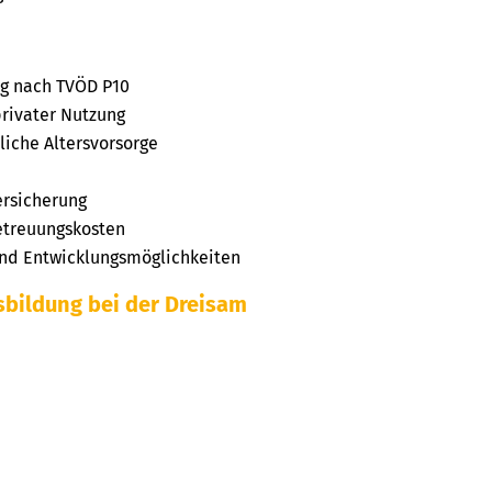
ng
nach
TVÖD P10
privater Nutzung
liche Altersvorsorge
ersicherung
etreuungskosten
 und Entwicklungsmöglichkeiten
bildung bei der Dreisam